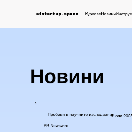
Курсове
Новини
Инструм
aistartup.space
Новини
Пробиви в научните изследвания
4 юли 2025
PR Newswire