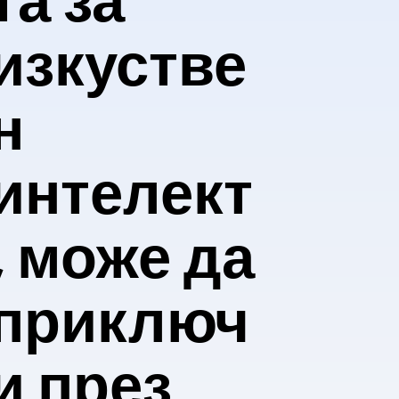
та за
изкустве
н
интелект
, може да
приключ
и през