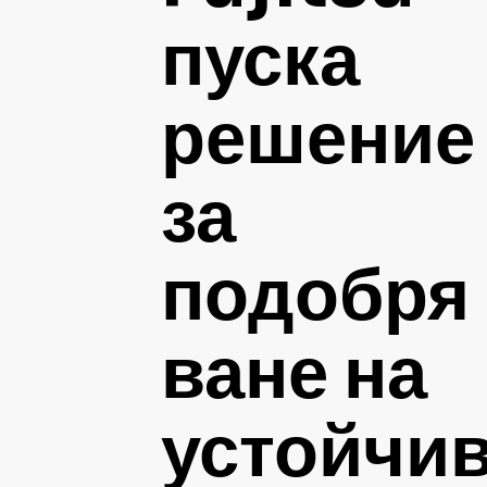
пуска
решение
за
подобря
ване на
устойчи