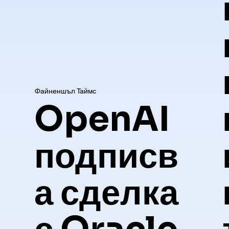
Файненшъл Таймс
OpenAI
подписв
а сделка