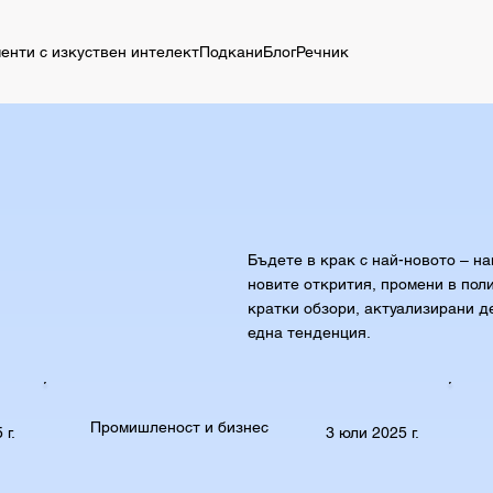
енти с изкуствен интелект
Подкани
Блог
Речник
Бъдете в крак с най-новото – н
новите открития, промени в пол
кратки обзори, актуализирани д
една тенденция.
Промишленост и бизнес
 г.
3 юли 2025 г.