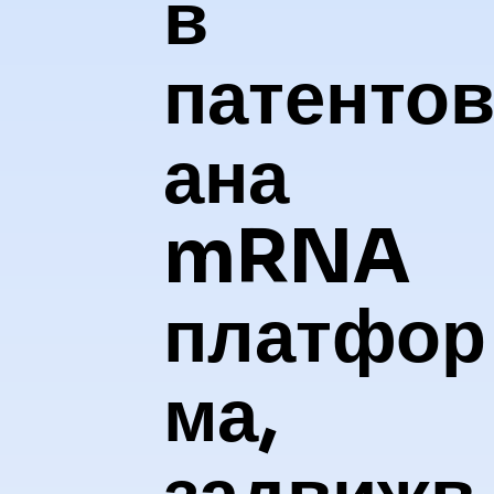
в
патенто
ана
mRNA
платфор
ма,