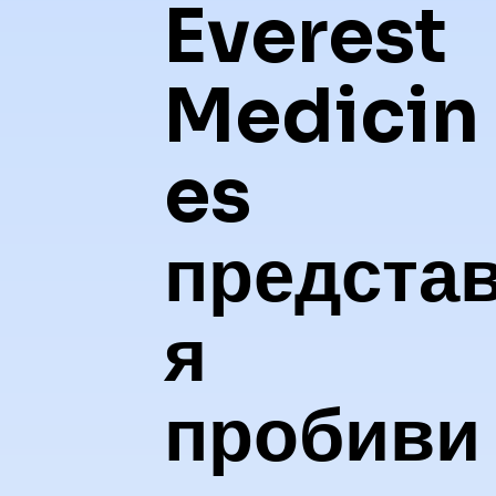
Everest
Medicin
es
предста
я
пробиви