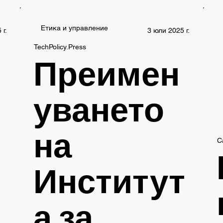
Етика и управление
 г.
3 юли 2025 г.
TechPolicy.Press
Преимен
уването
на
C
Институт
а за