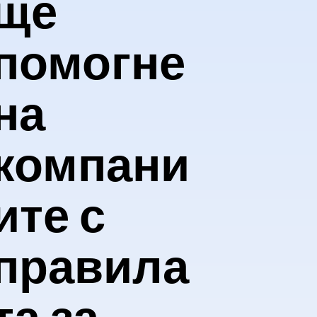
ще
помогне
на
компани
ите с
правила