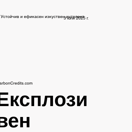
Устойчив и ефикасен изкуствен интелект
3 юли 2025 г.
arbonCredits.com
Експлози
вен