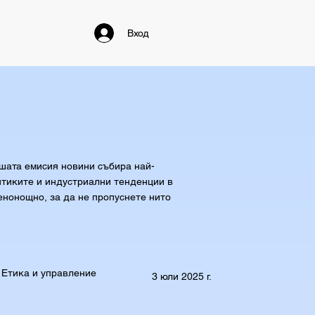
Вход
ашата емисия новини събира най-
итиките и индустриални тенденции в
енонощно, за да не пропуснете нито
Етика и управление
3 юли 2025 г.