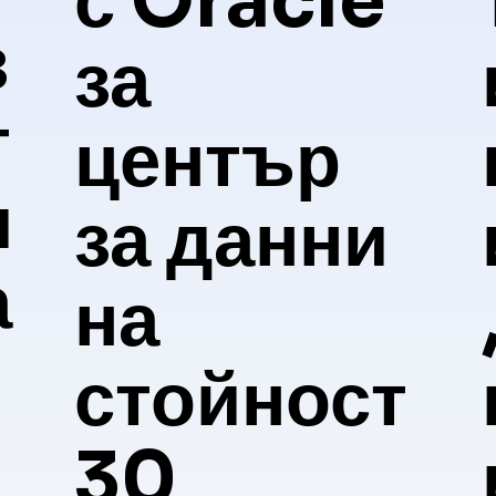
с Oracle
з
за
т
център
и
за данни
а
на
стойност
30