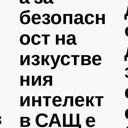
безопасн
ост на
изкустве
ния
интелект
в
в САЩ е