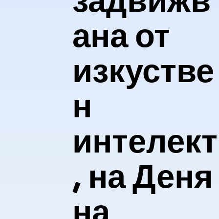
задвижв
ана от
изкустве
н
интелект
, на Деня
на