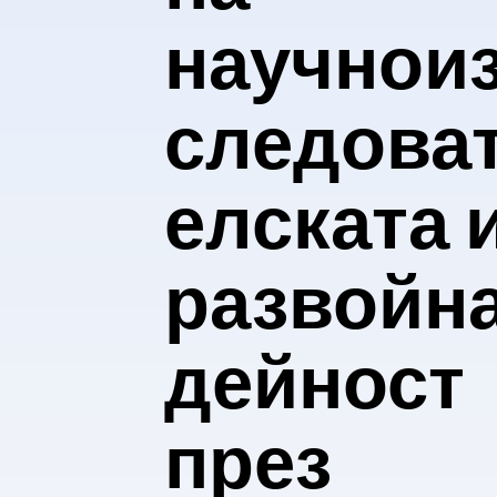
научнои
следова
елската 
развойн
дейност
през