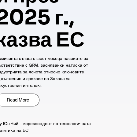
2025 г.,
казва ЕС
омисията отлага с шест месеца насоките за
ъответствие с GPAI, засилвайки натиска от
ндустрията за яснота относно ключовите
адължения и срокове по Закона за
зкуствения интелект.
Read More
у Юн Чий – кореспондент по технологичната
олитика на ЕС