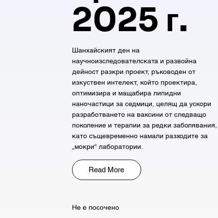
2025 г.
Шанхайският ден на
научноизследователската и развойна
дейност разкри проект, ръководен от
изкуствен интелект, който проектира,
оптимизира и мащабира липидни
наночастици за седмици, целящ да ускори
разработването на ваксини от следващо
поколение и терапии за редки заболявания,
като същевременно намали разходите за
„мокри“ лаборатории.
Read More
Не е посочено