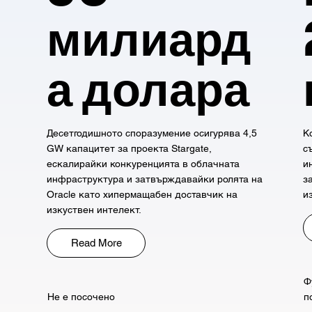
милиард
а долара
Десетгодишното споразумение осигурява 4,5
К
GW капацитет за проекта Stargate,
с
ескалирайки конкуренцията в облачната
и
инфраструктура и затвърждавайки ролята на
з
Oracle като хипермащабен доставчик на
и
изкуствен интелект.
Read More
Ф
Не е посочено
п