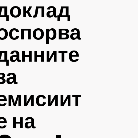
доклад
оспорва
данните
за
емисиит
е на